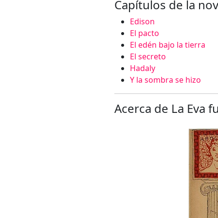
Capítulos de la nov
Edison
El pacto
El edén bajo la tierra
El secreto
Hadaly
Y la sombra se hizo
Acerca de La Eva f