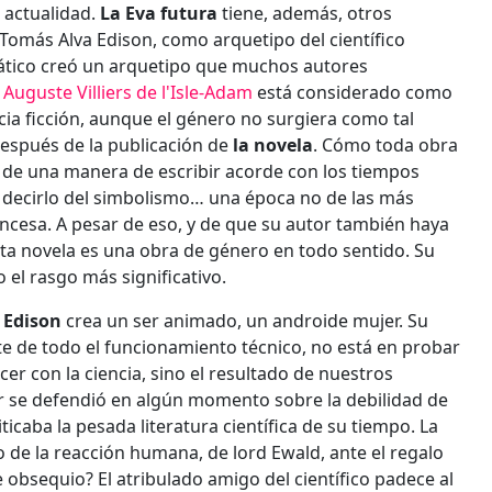
 actualidad.
La Eva futura
tiene, además, otros
 Tomás Alva Edison, como arquetipo del científico
mático creó un arquetipo que muchos autores
.
Auguste Villiers de l'Isle-Adam
está considerado como
cia ficción, aunque el género no surgiera como tal
espués de la publicación de
la novela
. Cómo toda obra
 de una manera de escribir acorde con los tiempos
ue decirlo del simbolismo… una época no de las más
francesa. A pesar de eso, y de que su autor también haya
sta novela es una obra de género en todo sentido. Su
 el rasgo más significativo.
o
Edison
crea un ser animado, un androide mujer. Su
te de todo el funcionamiento técnico, no está en probar
r con la ciencia, sino el resultado de nuestros
r se defendió en algún momento sobre la debilidad de
ticaba la pesada literatura científica de su tiempo. La
 de la reacción humana, de lord Ewald, ante el regalo
 obsequio? El atribulado amigo del científico padece al